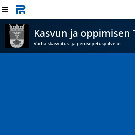
Kasvun ja oppimisen 
Varhaiskasvatus- ja perusopetuspalvelut