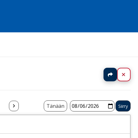
Jaa
Sulj
Tänään