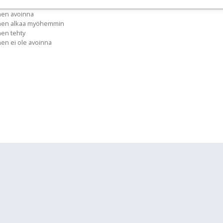
nen avoinna
inen alkaa myöhemmin
nen tehty
nen ei ole avoinna
lläpidolle