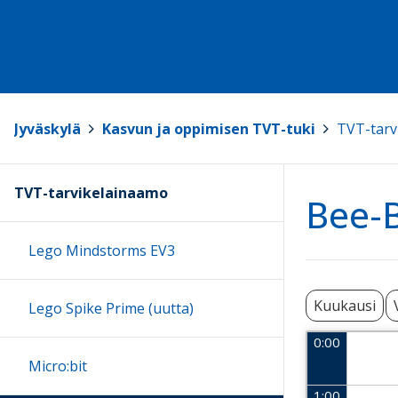
Jyväskylä
>
Kasvun ja oppimisen TVT-tuki
>
TVT-tarv
TVT-tarvikelainaamo
Bee-B
Lego Mindstorms EV3
Kuukausi
Lego Spike Prime (uutta)
0:00
Micro:bit
1:00