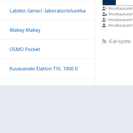
9:00
Ilmoittautumi
Labdisc Gensci -laboratorioluokka
Ilmoittautum
Ilmoittautumi
Ilmoittautumi
10:00
Makey Makey
iCal-syöte
11:00
OSMO Pocket
12:00
Kuvausvalo Elation TVL 1000 II
13:00
Sony kuulokesetti
14:00
15:00
Ohjeet
Lähetä palautetta Peda.net-y