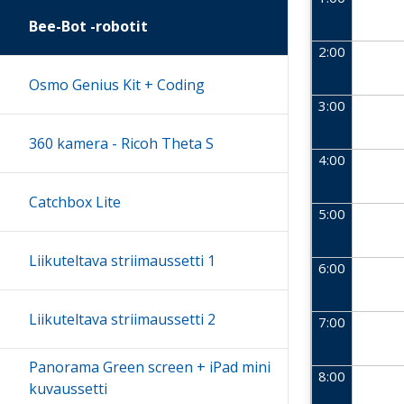
Bee-Bot -robotit
2:00
Osmo Genius Kit + Coding
3:00
360 kamera - Ricoh Theta S
4:00
Catchbox Lite
5:00
Liikuteltava striimaussetti 1
6:00
Liikuteltava striimaussetti 2
7:00
Panorama Green screen + iPad mini
8:00
kuvaussetti