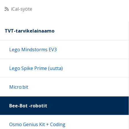
iCal-syöte
11:00
12:00
TVT-tarvikelainaamo
13:00
Lego Mindstorms EV3
14:00
Lego Spike Prime (uutta)
15:00
Micro:bit
16:00
Bee-Bot -robotit
17:00
Osmo Genius Kit + Coding