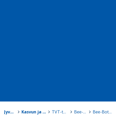
Jyväskylä
>
Kasvun ja oppimisen TVT-tuki
>
TVT-tarvikelainaamo
>
Bee-Bot -robotit
>
Bee-Bot, setti 2