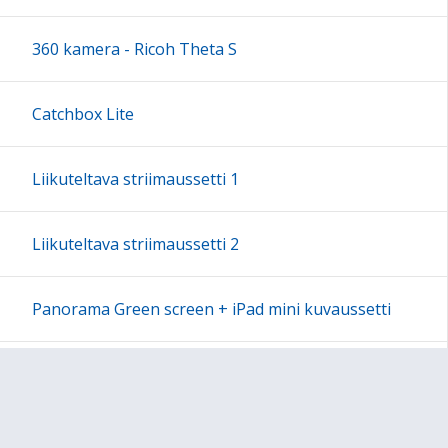
18:00
360 kamera - Ricoh Theta S
19:00
Catchbox Lite
20:00
Liikuteltava striimaussetti 1
21:00
Liikuteltava striimaussetti 2
22:00
Panorama Green screen + iPad mini kuvaussetti
23:00
Labdisc Gensci -laboratorioluokka
Makey Makey