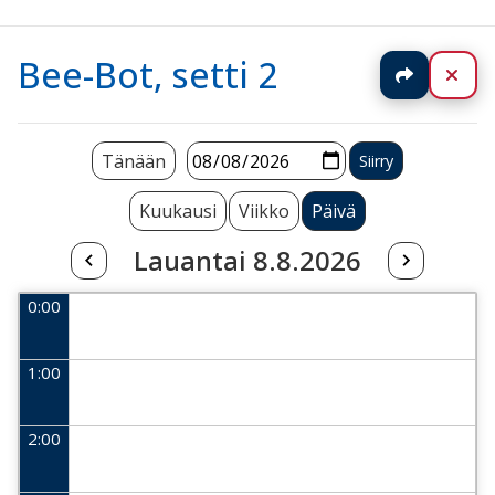
Bee-Bot, setti 2
Jaa
Sul
Tänään
Kuukausi
Viikko
Päivä
Lauantai 8.8.2026
0:00
1:00
2:00