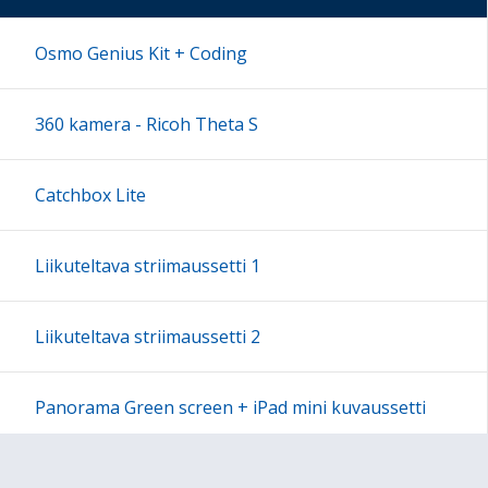
17:00
Osmo Genius Kit + Coding
18:00
360 kamera - Ricoh Theta S
19:00
Catchbox Lite
20:00
Liikuteltava striimaussetti 1
21:00
Liikuteltava striimaussetti 2
22:00
Panorama Green screen + iPad mini kuvaussetti
23:00
Labdisc Gensci -laboratorioluokka