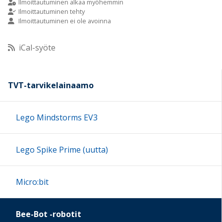
Ilmoittautuminen alkaa myöhemmin
Ilmoittautuminen tehty
Ilmoittautuminen ei ole avoinna
10:00
iCal-syöte
11:00
12:00
TVT-tarvikelainaamo
13:00
Lego Mindstorms EV3
14:00
Lego Spike Prime (uutta)
15:00
Micro:bit
16:00
Bee-Bot -robotit