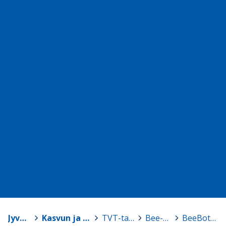
Jyväskylä
>
Kasvun ja oppimisen TVT-tuki
>
TVT-tarvikelainaamo
>
Bee-Bot -robotit
>
BeeBot, setti 3