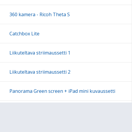
18:00
360 kamera - Ricoh Theta S
19:00
Catchbox Lite
20:00
Liikuteltava striimaussetti 1
21:00
Liikuteltava striimaussetti 2
22:00
Panorama Green screen + iPad mini kuvaussetti
23:00
Labdisc Gensci -laboratorioluokka
Makey Makey