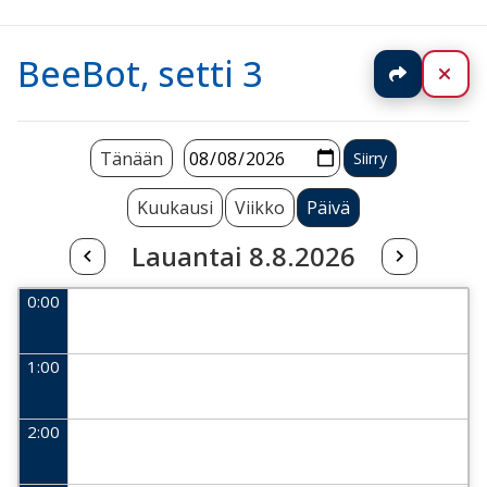
BeeBot, setti 3
Jaa
Sul
Tänään
Kuukausi
Viikko
Päivä
Lauantai 8.8.2026
0:00
1:00
2:00