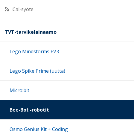
iCal-syöte
11:00
12:00
TVT-tarvikelainaamo
13:00
Lego Mindstorms EV3
14:00
Lego Spike Prime (uutta)
15:00
Micro:bit
16:00
Bee-Bot -robotit
17:00
Osmo Genius Kit + Coding