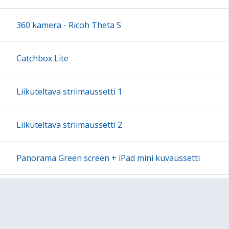
18:00
360 kamera - Ricoh Theta S
19:00
Catchbox Lite
20:00
Liikuteltava striimaussetti 1
21:00
Liikuteltava striimaussetti 2
22:00
Panorama Green screen + iPad mini kuvaussetti
23:00
Labdisc Gensci -laboratorioluokka
Makey Makey