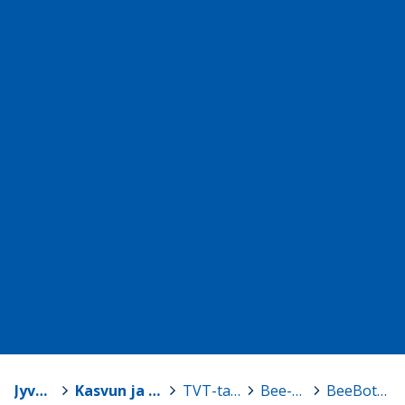
Jyväskylä
>
Kasvun ja oppimisen TVT-tuki
>
TVT-tarvikelainaamo
>
Bee-Bot -robotit
>
BeeBot, setti 3