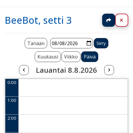
BeeBot, setti 3
Jaa
Sul
Tänään
Kuukausi
Viikko
Päivä
Lauantai 8.8.2026
0:00
1:00
2:00