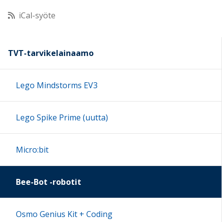
iCal-syöte
11:00
12:00
TVT-tarvikelainaamo
13:00
Lego Mindstorms EV3
14:00
Lego Spike Prime (uutta)
15:00
Micro:bit
16:00
Bee-Bot -robotit
17:00
Osmo Genius Kit + Coding