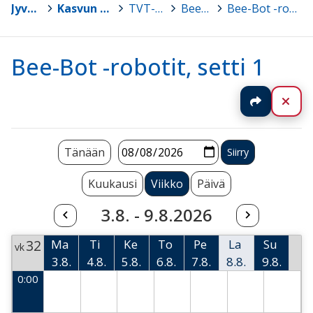
Jyväskylä
>
Kasvun ja oppimisen TVT-tuki
>
TVT-tarvikelainaamo
>
Bee-Bot -robotit
>
Bee-Bot -robotit, setti 1
Bee-Bot -robotit, setti 1
Jaa
Sul
Tänään
Kuukausi
Viikko
Päivä
3.8. - 9.8.2026
32
Ma
Ti
Ke
To
Pe
La
Su
vk
3.8.
4.8.
5.8.
6.8.
7.8.
8.8.
9.8.
Week 32
Maanantai
Tiistai
Keskiviikko
Torstai
Perjantai
Lauantai
Sunnunta
0:00
2026-08-03 Monday
2026-08-04 Tuesday
2026-08-05 Wednesday
2026-08-06 Thursday
2026-08-07 Friday
2026-08-08 
2026-0