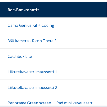
16:00
Bee-Bot -robotit
17:00
Osmo Genius Kit + Coding
18:00
360 kamera - Ricoh Theta S
19:00
Catchbox Lite
20:00
Liikuteltava striimaussetti 1
21:00
Liikuteltava striimaussetti 2
22:00
Panorama Green screen + iPad mini kuvaussetti
23:00