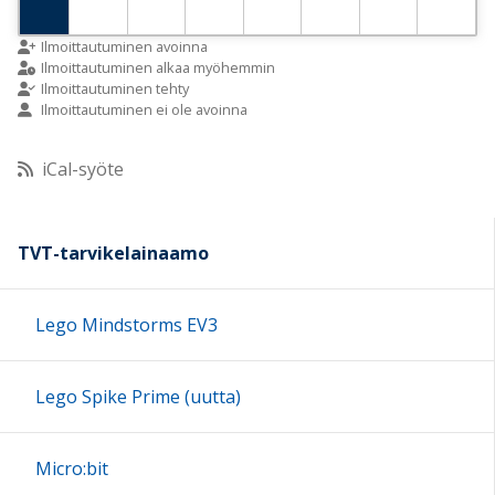
9:00
Ilmoittautuminen avoinna
Ilmoittautuminen alkaa myöhemmin
Ilmoittautuminen tehty
Ilmoittautuminen ei ole avoinna
10:00
iCal-syöte
11:00
12:00
TVT-tarvikelainaamo
13:00
Lego Mindstorms EV3
14:00
Lego Spike Prime (uutta)
15:00
Micro:bit