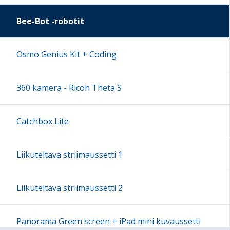
16:00
Bee-Bot -robotit
17:00
Osmo Genius Kit + Coding
18:00
360 kamera - Ricoh Theta S
19:00
Catchbox Lite
20:00
Liikuteltava striimaussetti 1
21:00
Liikuteltava striimaussetti 2
22:00
Panorama Green screen + iPad mini kuvaussetti
23:00