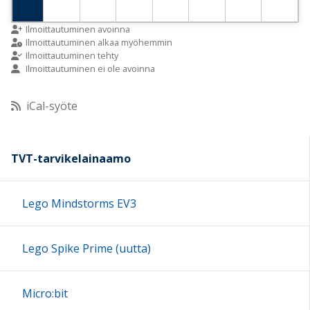
9:00
Ilmoittautuminen avoinna
Ilmoittautuminen alkaa myöhemmin
Ilmoittautuminen tehty
Ilmoittautuminen ei ole avoinna
10:00
iCal-syöte
11:00
12:00
TVT-tarvikelainaamo
13:00
Lego Mindstorms EV3
14:00
Lego Spike Prime (uutta)
15:00
Micro:bit