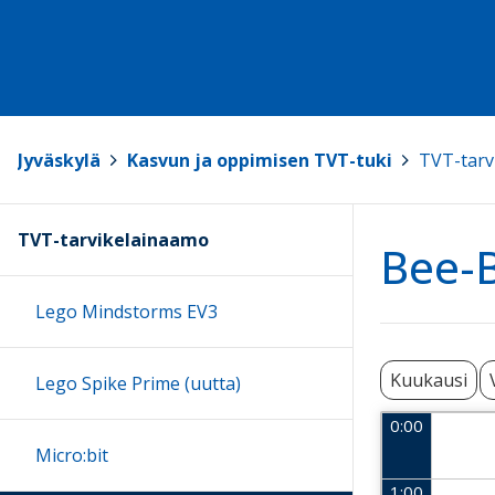
Jyväskylä
>
Kasvun ja oppimisen TVT-tuki
>
TVT-tarv
TVT-tarvikelainaamo
Bee-B
Lego Mindstorms EV3
Kuukausi
Lego Spike Prime (uutta)
0:00
Micro:bit
1:00