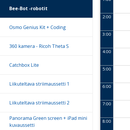
Bee-Bot -robotit
2:00
Osmo Genius Kit + Coding
3:00
360 kamera - Ricoh Theta S
4:00
Catchbox Lite
5:00
Liikuteltava striimaussetti 1
6:00
Liikuteltava striimaussetti 2
7:00
Panorama Green screen + iPad mini
8:00
kuvaussetti