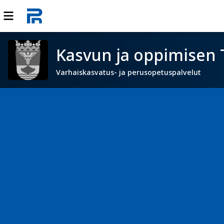
Kasvun ja oppimisen 
Varhaiskasvatus- ja perusopetuspalvelut