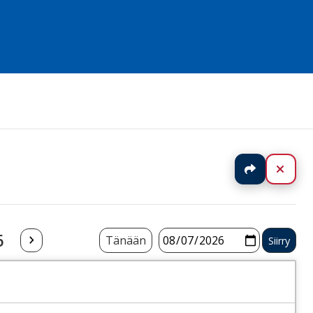
Jaa
Sulj
6
Tänään