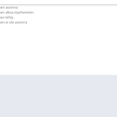
nen avoinna
inen alkaa myöhemmin
nen tehty
nen ei ole avoinna
lläpidolle