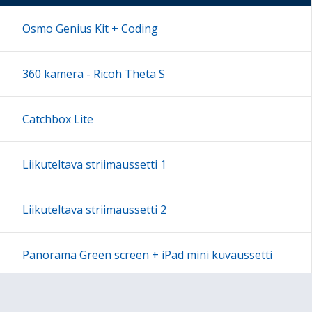
17:00
Osmo Genius Kit + Coding
18:00
360 kamera - Ricoh Theta S
19:00
Catchbox Lite
20:00
Liikuteltava striimaussetti 1
21:00
Liikuteltava striimaussetti 2
22:00
Panorama Green screen + iPad mini kuvaussetti
23:00
Labdisc Gensci -laboratorioluokka