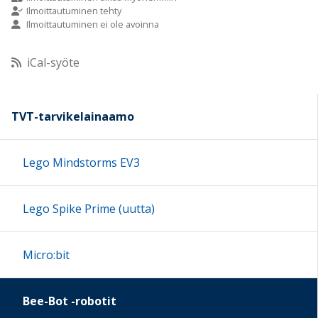
Ilmoittautuminen tehty
Ilmoittautuminen ei ole avoinna
10:00
iCal-syöte
11:00
12:00
TVT-tarvikelainaamo
13:00
Lego Mindstorms EV3
14:00
Lego Spike Prime (uutta)
15:00
Micro:bit
16:00
Bee-Bot -robotit