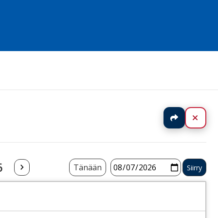
Jaa
Sulj
6
Tänään