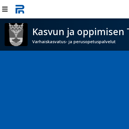
Kasvun ja oppimisen 
Varhaiskasvatus- ja perusopetuspalvelut