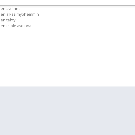
nen avoinna
inen alkaa myöhemmin
nen tehty
nen ei ole avoinna
lläpidolle