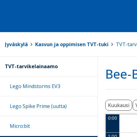
Jyväskylä
>
Kasvun ja oppimisen TVT-tuki
>
TVT-tarv
TVT-tarvikelainaamo
Bee-B
Lego Mindstorms EV3
Kuukausi
Lego Spike Prime (uutta)
0:00
Micro:bit
1:00