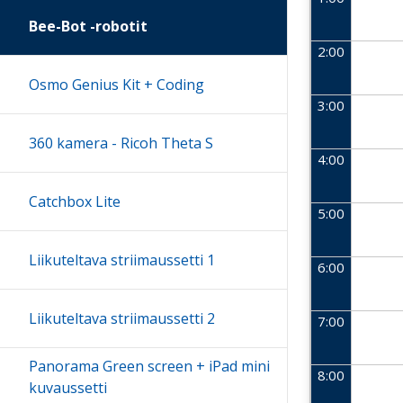
Bee-Bot -robotit
2:00
Osmo Genius Kit + Coding
3:00
360 kamera - Ricoh Theta S
4:00
Catchbox Lite
5:00
Liikuteltava striimaussetti 1
6:00
Liikuteltava striimaussetti 2
7:00
Panorama Green screen + iPad mini
8:00
kuvaussetti