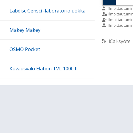
9:00
Ilmoittautumi
Labdisc Gensci -laboratorioluokka
Ilmoittautum
Ilmoittautumi
Ilmoittautumi
10:00
Makey Makey
iCal-syöte
11:00
OSMO Pocket
12:00
Kuvausvalo Elation TVL 1000 II
13:00
Sony kuulokesetti
14:00
15:00
Ohjeet
Lähetä palautetta Peda.net-y