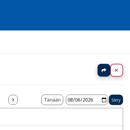
Jaa
Sulj
Tänään