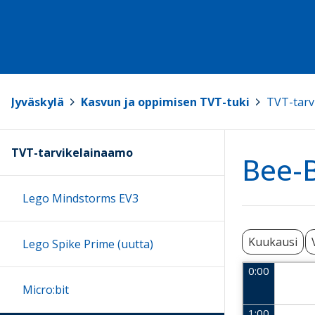
Jyväskylä
>
Kasvun ja oppimisen TVT-tuki
>
TVT-tarv
TVT-tarvikelainaamo
Bee-B
Lego Mindstorms EV3
Kuukausi
Lego Spike Prime (uutta)
0:00
Micro:bit
1:00