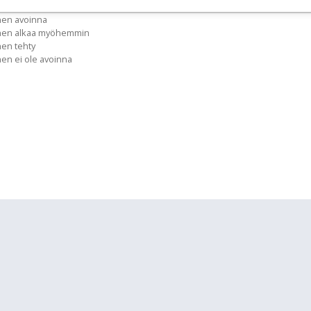
nen avoinna
inen alkaa myöhemmin
nen tehty
nen ei ole avoinna
lläpidolle