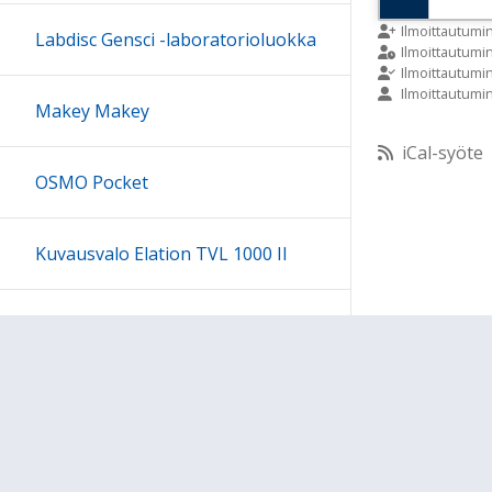
9:00
Ilmoittautumi
Labdisc Gensci -laboratorioluokka
Ilmoittautum
Ilmoittautumi
Ilmoittautumi
10:00
Makey Makey
iCal-syöte
11:00
OSMO Pocket
12:00
Kuvausvalo Elation TVL 1000 II
13:00
Sony kuulokesetti
14:00
15:00
Ohjeet
Lähetä palautetta Peda.net-y