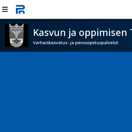
Kasvun ja oppimisen 
Varhaiskasvatus- ja perusopetuspalvelut