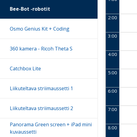
Bee-Bot -robotit
2:00
Osmo Genius Kit + Coding
3:00
360 kamera - Ricoh Theta S
4:00
Catchbox Lite
5:00
Liikuteltava striimaussetti 1
6:00
Liikuteltava striimaussetti 2
7:00
Panorama Green screen + iPad mini
8:00
kuvaussetti