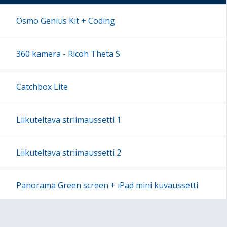
17:00
Osmo Genius Kit + Coding
18:00
360 kamera - Ricoh Theta S
19:00
Catchbox Lite
20:00
Liikuteltava striimaussetti 1
21:00
Liikuteltava striimaussetti 2
22:00
Panorama Green screen + iPad mini kuvaussetti
23:00
Labdisc Gensci -laboratorioluokka