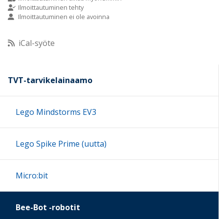
Ilmoittautuminen tehty
Ilmoittautuminen ei ole avoinna
10:00
iCal-syöte
11:00
12:00
TVT-tarvikelainaamo
13:00
Lego Mindstorms EV3
14:00
Lego Spike Prime (uutta)
15:00
Micro:bit
16:00
Bee-Bot -robotit