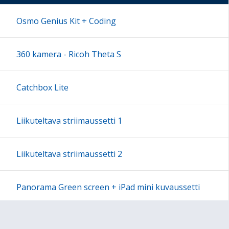
17:00
Osmo Genius Kit + Coding
18:00
360 kamera - Ricoh Theta S
19:00
Catchbox Lite
20:00
Liikuteltava striimaussetti 1
21:00
Liikuteltava striimaussetti 2
22:00
Panorama Green screen + iPad mini kuvaussetti
23:00
Labdisc Gensci -laboratorioluokka