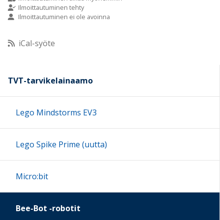
Ilmoittautuminen tehty
Ilmoittautuminen ei ole avoinna
10:00
iCal-syöte
11:00
12:00
TVT-tarvikelainaamo
13:00
Lego Mindstorms EV3
14:00
Lego Spike Prime (uutta)
15:00
Micro:bit
16:00
Bee-Bot -robotit