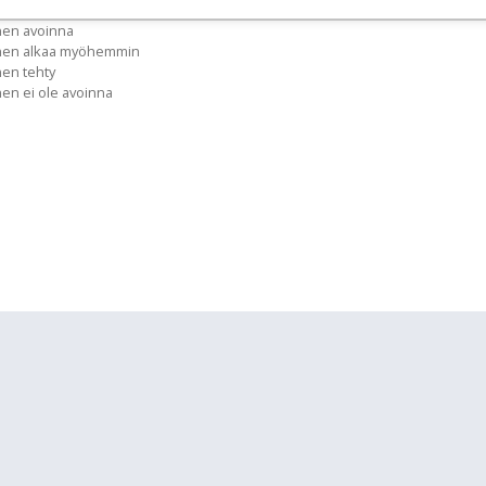
nen avoinna
inen alkaa myöhemmin
nen tehty
nen ei ole avoinna
lläpidolle