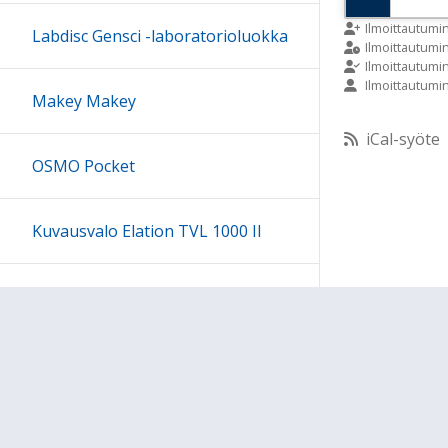
9:00
Ilmoittautumi
Labdisc Gensci -laboratorioluokka
Ilmoittautum
Ilmoittautumi
Ilmoittautumi
10:00
Makey Makey
iCal-syöte
11:00
OSMO Pocket
12:00
Kuvausvalo Elation TVL 1000 II
13:00
Sony kuulokesetti
14:00
15:00
Ohjeet
Lähetä palautetta Peda.net-y