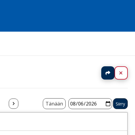
Jaa
Sulj
Tänään