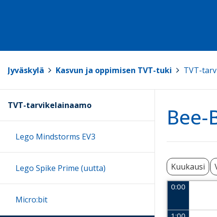
Jyväskylä
>
Kasvun ja oppimisen TVT-tuki
>
TVT-tarv
TVT-tarvikelainaamo
Bee-B
Lego Mindstorms EV3
Kuukausi
Lego Spike Prime (uutta)
0:00
Micro:bit
1:00