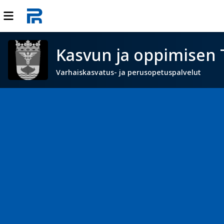
Kasvun ja oppimisen 
Varhaiskasvatus- ja perusopetuspalvelut