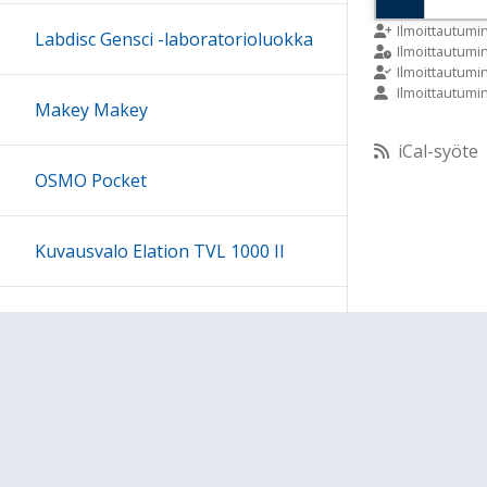
9:00
Ilmoittautumi
Labdisc Gensci -laboratorioluokka
Ilmoittautum
Ilmoittautumi
Ilmoittautumi
10:00
Makey Makey
iCal-syöte
11:00
OSMO Pocket
12:00
Kuvausvalo Elation TVL 1000 II
13:00
Sony kuulokesetti
14:00
15:00
Ohjeet
Lähetä palautetta Peda.net-y