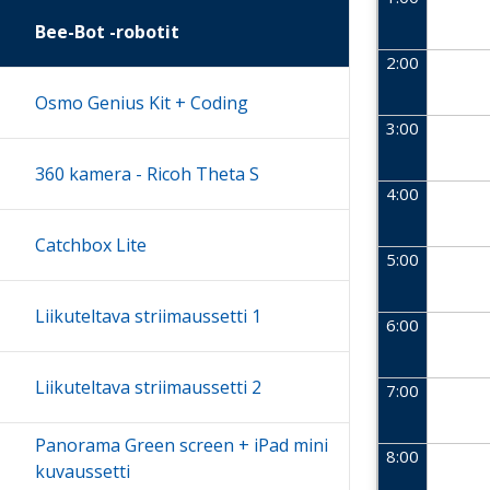
Bee-Bot -robotit
2:00
Osmo Genius Kit + Coding
3:00
360 kamera - Ricoh Theta S
4:00
Catchbox Lite
5:00
Liikuteltava striimaussetti 1
6:00
Liikuteltava striimaussetti 2
7:00
Panorama Green screen + iPad mini
8:00
kuvaussetti