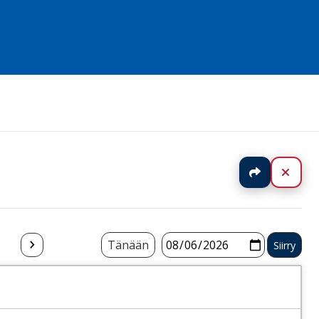
Jaa
Sulj
Tänään