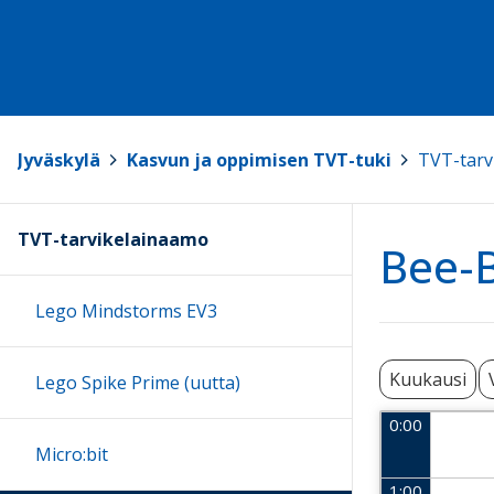
Jyväskylä
>
Kasvun ja oppimisen TVT-tuki
>
TVT-tarv
TVT-tarvikelainaamo
Bee-B
Lego Mindstorms EV3
Kuukausi
Lego Spike Prime (uutta)
0:00
Micro:bit
1:00