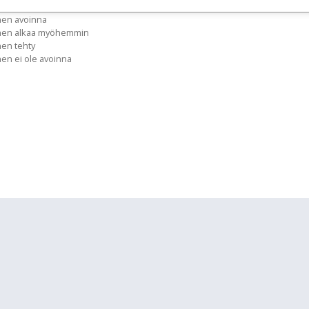
nen avoinna
inen alkaa myöhemmin
nen tehty
nen ei ole avoinna
lläpidolle