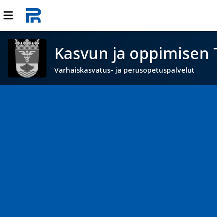
Kasvun ja oppimisen 
Varhaiskasvatus- ja perusopetuspalvelut