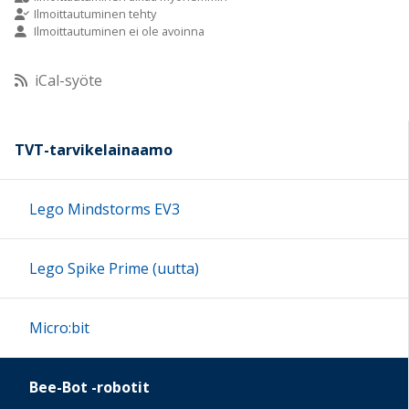
Ilmoittautuminen tehty
Ilmoittautuminen ei ole avoinna
10:00
iCal-syöte
11:00
12:00
TVT-tarvikelainaamo
13:00
Lego Mindstorms EV3
14:00
Lego Spike Prime (uutta)
15:00
Micro:bit
16:00
Bee-Bot -robotit