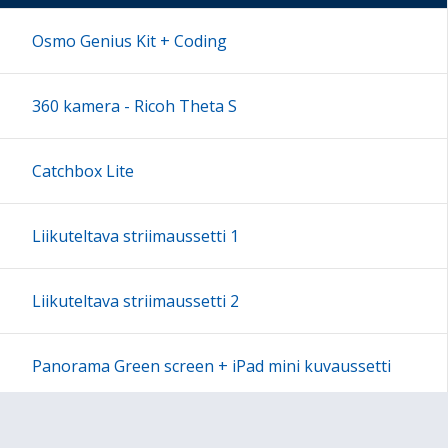
17:00
Osmo Genius Kit + Coding
18:00
360 kamera - Ricoh Theta S
19:00
Catchbox Lite
20:00
Liikuteltava striimaussetti 1
21:00
Liikuteltava striimaussetti 2
22:00
Panorama Green screen + iPad mini kuvaussetti
23:00
Labdisc Gensci -laboratorioluokka