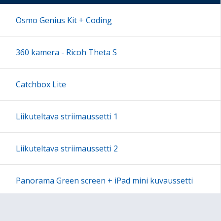
17:00
Osmo Genius Kit + Coding
18:00
360 kamera - Ricoh Theta S
19:00
Catchbox Lite
20:00
Liikuteltava striimaussetti 1
21:00
Liikuteltava striimaussetti 2
22:00
Panorama Green screen + iPad mini kuvaussetti
23:00
Labdisc Gensci -laboratorioluokka