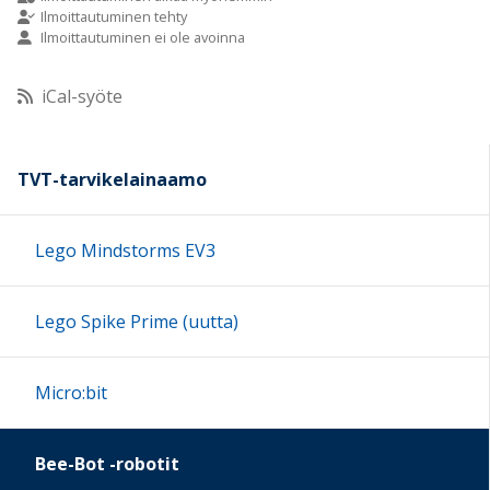
Ilmoittautuminen tehty
Ilmoittautuminen ei ole avoinna
10:00
iCal-syöte
11:00
12:00
TVT-tarvikelainaamo
13:00
Lego Mindstorms EV3
14:00
Lego Spike Prime (uutta)
15:00
Micro:bit
16:00
Bee-Bot -robotit