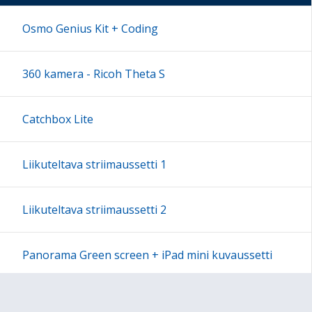
17:00
Osmo Genius Kit + Coding
18:00
360 kamera - Ricoh Theta S
19:00
Catchbox Lite
20:00
Liikuteltava striimaussetti 1
21:00
Liikuteltava striimaussetti 2
22:00
Panorama Green screen + iPad mini kuvaussetti
23:00
Labdisc Gensci -laboratorioluokka