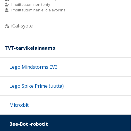
Ilmoittautuminen tehty
Ilmoittautuminen ei ole avoinna
10:00
iCal-syöte
11:00
12:00
TVT-tarvikelainaamo
13:00
Lego Mindstorms EV3
14:00
Lego Spike Prime (uutta)
15:00
Micro:bit
16:00
Bee-Bot -robotit