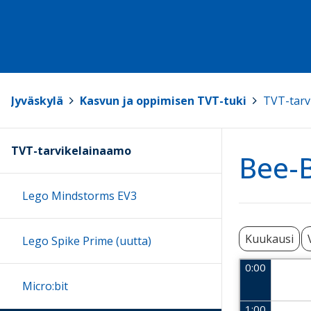
Jyväskylä
>
Kasvun ja oppimisen TVT-tuki
>
TVT-tarv
TVT-tarvikelainaamo
Bee-B
Lego Mindstorms EV3
Kuukausi
Lego Spike Prime (uutta)
0:00
Micro:bit
1:00