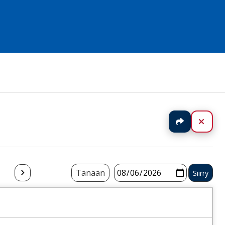
Jaa
Sulj
Tänään