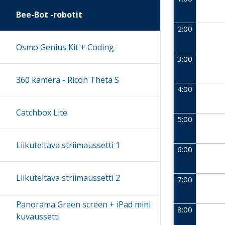
Bee-Bot -robotit
2:00
Osmo Genius Kit + Coding
3:00
360 kamera - Ricoh Theta S
4:00
Catchbox Lite
5:00
Liikuteltava striimaussetti 1
6:00
Liikuteltava striimaussetti 2
7:00
Panorama Green screen + iPad mini
8:00
kuvaussetti