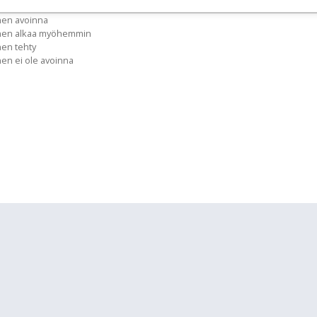
nen avoinna
inen alkaa myöhemmin
nen tehty
nen ei ole avoinna
lläpidolle