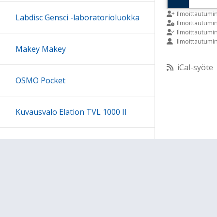
9:00
Ilmoittautumi
Labdisc Gensci -laboratorioluokka
Ilmoittautum
Ilmoittautumi
Ilmoittautumi
10:00
Makey Makey
iCal-syöte
11:00
OSMO Pocket
12:00
Kuvausvalo Elation TVL 1000 II
13:00
Sony kuulokesetti
14:00
15:00
Ohjeet
Lähetä palautetta Peda.net-y