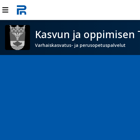
Kasvun ja oppimisen 
Varhaiskasvatus- ja perusopetuspalvelut