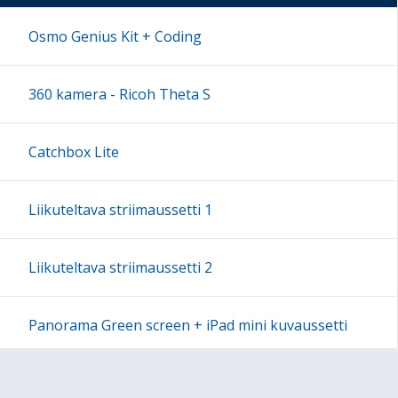
17:00
Osmo Genius Kit + Coding
18:00
360 kamera - Ricoh Theta S
19:00
Catchbox Lite
20:00
Liikuteltava striimaussetti 1
21:00
Liikuteltava striimaussetti 2
22:00
Panorama Green screen + iPad mini kuvaussetti
23:00
Labdisc Gensci -laboratorioluokka