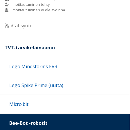
Ilmoittautuminen tehty
Ilmoittautuminen ei ole avoinna
10:00
iCal-syöte
11:00
12:00
TVT-tarvikelainaamo
13:00
Lego Mindstorms EV3
14:00
Lego Spike Prime (uutta)
15:00
Micro:bit
16:00
Bee-Bot -robotit