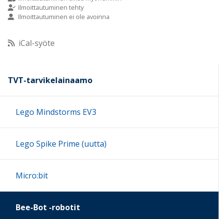
Ilmoittautuminen tehty
Ilmoittautuminen ei ole avoinna
10:00
iCal-syöte
11:00
12:00
TVT-tarvikelainaamo
13:00
Lego Mindstorms EV3
14:00
Lego Spike Prime (uutta)
15:00
Micro:bit
16:00
Bee-Bot -robotit