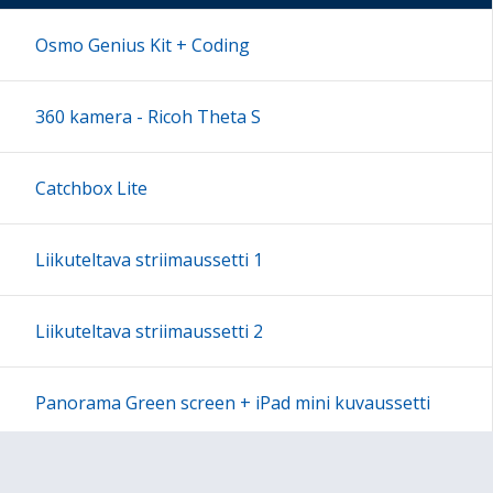
17:00
Osmo Genius Kit + Coding
18:00
360 kamera - Ricoh Theta S
19:00
Catchbox Lite
20:00
Liikuteltava striimaussetti 1
21:00
Liikuteltava striimaussetti 2
22:00
Panorama Green screen + iPad mini kuvaussetti
23:00
Labdisc Gensci -laboratorioluokka