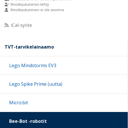
Ilmoittautuminen tehty
Ilmoittautuminen ei ole avoinna
10:00
iCal-syöte
11:00
12:00
TVT-tarvikelainaamo
13:00
Lego Mindstorms EV3
14:00
Lego Spike Prime (uutta)
15:00
Micro:bit
16:00
Bee-Bot -robotit