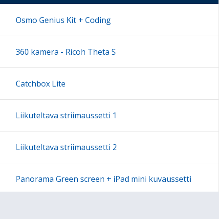
17:00
Osmo Genius Kit + Coding
18:00
360 kamera - Ricoh Theta S
19:00
Catchbox Lite
20:00
Liikuteltava striimaussetti 1
21:00
Liikuteltava striimaussetti 2
22:00
Panorama Green screen + iPad mini kuvaussetti
23:00
Labdisc Gensci -laboratorioluokka