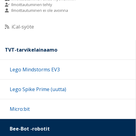
Ilmoittautuminen tehty
Ilmoittautuminen ei ole avoinna
10:00
iCal-syöte
11:00
12:00
TVT-tarvikelainaamo
13:00
Lego Mindstorms EV3
14:00
Lego Spike Prime (uutta)
15:00
Micro:bit
16:00
Bee-Bot -robotit