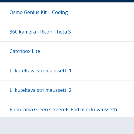
17:00
Osmo Genius Kit + Coding
18:00
360 kamera - Ricoh Theta S
19:00
Catchbox Lite
20:00
Liikuteltava striimaussetti 1
21:00
Liikuteltava striimaussetti 2
22:00
Panorama Green screen + iPad mini kuvaussetti
23:00
Labdisc Gensci -laboratorioluokka