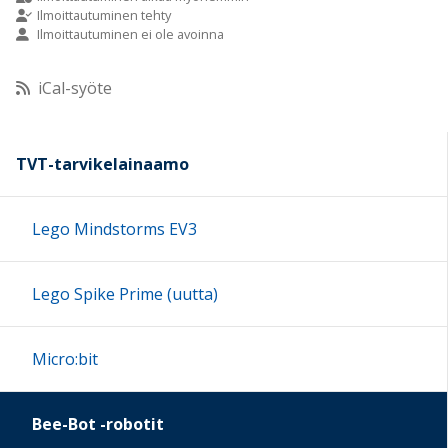
Ilmoittautuminen tehty
Ilmoittautuminen ei ole avoinna
10:00
iCal-syöte
11:00
12:00
TVT-tarvikelainaamo
13:00
Lego Mindstorms EV3
14:00
Lego Spike Prime (uutta)
15:00
Micro:bit
16:00
Bee-Bot -robotit