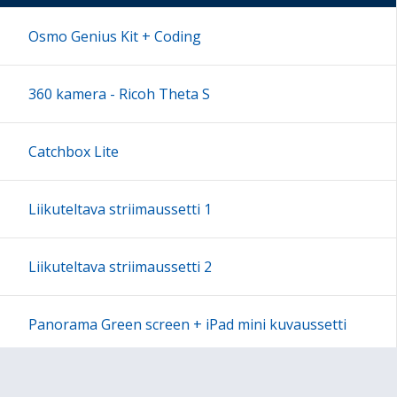
17:00
Osmo Genius Kit + Coding
18:00
360 kamera - Ricoh Theta S
19:00
Catchbox Lite
20:00
Liikuteltava striimaussetti 1
21:00
Liikuteltava striimaussetti 2
22:00
Panorama Green screen + iPad mini kuvaussetti
23:00
Labdisc Gensci -laboratorioluokka