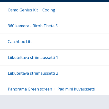
17:00
Osmo Genius Kit + Coding
18:00
360 kamera - Ricoh Theta S
19:00
Catchbox Lite
20:00
Liikuteltava striimaussetti 1
21:00
Liikuteltava striimaussetti 2
22:00
Panorama Green screen + iPad mini kuvaussetti
23:00
Labdisc Gensci -laboratorioluokka