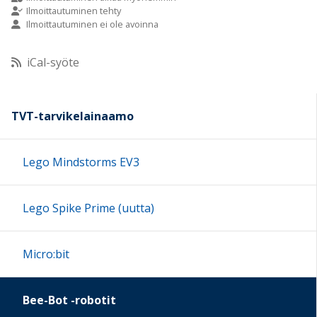
Ilmoittautuminen tehty
Ilmoittautuminen ei ole avoinna
10:00
iCal-syöte
11:00
12:00
TVT-tarvikelainaamo
13:00
Lego Mindstorms EV3
14:00
Lego Spike Prime (uutta)
15:00
Micro:bit
16:00
Bee-Bot -robotit