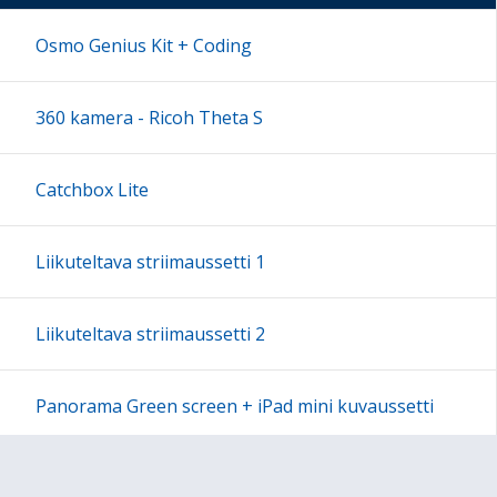
17:00
Osmo Genius Kit + Coding
18:00
360 kamera - Ricoh Theta S
19:00
Catchbox Lite
20:00
Liikuteltava striimaussetti 1
21:00
Liikuteltava striimaussetti 2
22:00
Panorama Green screen + iPad mini kuvaussetti
23:00
Labdisc Gensci -laboratorioluokka