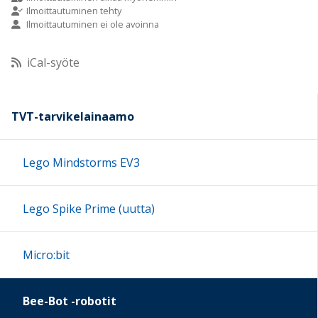
Ilmoittautuminen tehty
Ilmoittautuminen ei ole avoinna
10:00
iCal-syöte
11:00
12:00
TVT-tarvikelainaamo
13:00
Lego Mindstorms EV3
14:00
Lego Spike Prime (uutta)
15:00
Micro:bit
16:00
Bee-Bot -robotit