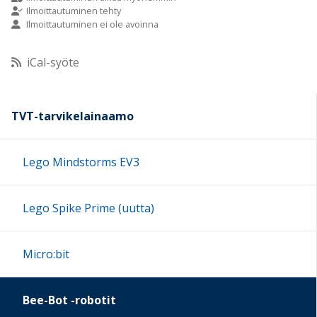
Ilmoittautuminen tehty
Ilmoittautuminen ei ole avoinna
10:00
iCal-syöte
11:00
12:00
TVT-tarvikelainaamo
13:00
Lego Mindstorms EV3
14:00
Lego Spike Prime (uutta)
15:00
Micro:bit
16:00
Bee-Bot -robotit