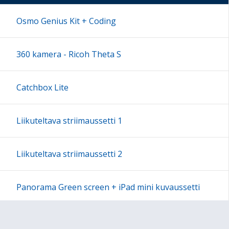
17:00
Osmo Genius Kit + Coding
18:00
360 kamera - Ricoh Theta S
19:00
Catchbox Lite
20:00
Liikuteltava striimaussetti 1
21:00
Liikuteltava striimaussetti 2
22:00
Panorama Green screen + iPad mini kuvaussetti
23:00
Labdisc Gensci -laboratorioluokka