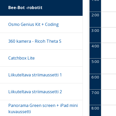
Bee-Bot -robotit
2:00
Osmo Genius Kit + Coding
3:00
360 kamera - Ricoh Theta S
4:00
Catchbox Lite
5:00
Liikuteltava striimaussetti 1
6:00
Liikuteltava striimaussetti 2
7:00
Panorama Green screen + iPad mini
8:00
kuvaussetti