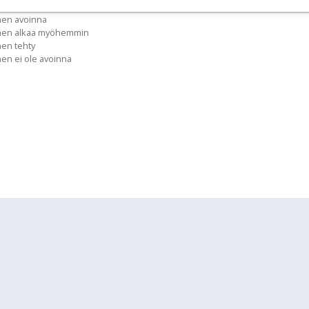
nen avoinna
inen alkaa myöhemmin
nen tehty
nen ei ole avoinna
lläpidolle