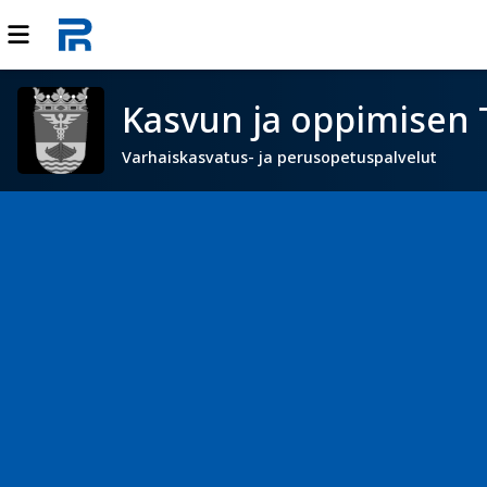
Kasvun ja oppimisen 
Varhaiskasvatus- ja perusopetuspalvelut