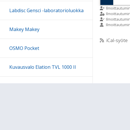
9:00
Ilmoittautumi
Labdisc Gensci -laboratorioluokka
Ilmoittautum
Ilmoittautumi
Ilmoittautumi
10:00
Makey Makey
iCal-syöte
11:00
OSMO Pocket
12:00
Kuvausvalo Elation TVL 1000 II
13:00
Sony kuulokesetti
14:00
15:00
Ohjeet
Lähetä palautetta Peda.net-y