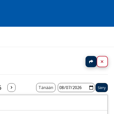
Jaa
Sulj
6
Tänään