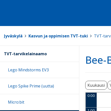
Jyväskylä
>
Kasvun ja oppimisen TVT-tuki
>
TVT-tarv
TVT-tarvikelainaamo
Bee-B
Lego Mindstorms EV3
Kuukausi
Lego Spike Prime (uutta)
0:00
Micro:bit
1:00